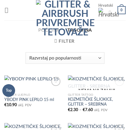
Skip
Hrvatski
0
to
content
POČETNA
/
TRGOVINA
FILTER
NEMA NA ZALIHI
Top
GLITTER LIJEPILO
GLITTER TATTOO
KOZMETIČKE ŠLJOKICE,
YBODY PINK LEPILO 15 ml
Add to
Add to
GLITTER – SREBRNA
Wishlist
Wishlist
€
10.90
uklj. PDV
Raspon
€
2.30
–
€
7.60
uklj. PDV
cijena:
od
€2.30
do
€7.60