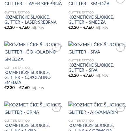
GLITTER TATTOO
GLITTER TATTOO
KOZMETIČKE ŠLJOKICE,
KOZMETIČKE ŠLJOKICE,
Add to
Add to
GLITTER – LASER SREBRNA
GLITTER – SMEDŽA
Wishlist
Wishlist
Raspon
Raspon
€
2.30
–
€
7.60
€
2.30
–
€
7.60
uklj. PDV
uklj. PDV
cijena:
cijena:
od
od
€2.30
€2.30
do
do
€7.60
€7.60
GLITTER TATTOO
KOZMETIČKE ŠLJOKICE,
Add to
Add to
GLITTER TATTOO
GLITTER – SIVA
Wishlist
Wishlist
KOZMETIČKE ŠLJOKICE,
Raspon
€
2.30
–
€
7.60
uklj. PDV
GLITTER – ČOKOLADNO
cijena:
SMEDŽA
od
€2.30
Raspon
€
2.30
–
€
7.60
uklj. PDV
do
cijena:
€7.60
od
€2.30
do
€7.60
GLITTER TATTOO
GLITTER TATTOO
KOZMETIČKE ŠLJOKICE,
KOZMETIČKE ŠLJOKICE,
Add to
Add to
GLITTER – CRNA
GLITTER – AKVAMARIN
Wishlist
Wishlist