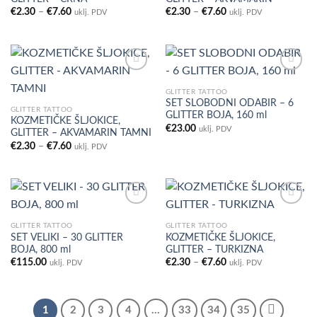
Raspon
Raspon
€
2.30
–
€
7.60
€
2.30
–
€
7.60
uklj. PDV
uklj. PDV
cijena:
cijena:
od
od
€2.30
€2.30
do
do
€7.60
€7.60
GLITTER TATTOO
SET SLOBODNI ODABIR – 6
Add to
Add to
GLITTER TATTOO
GLITTER BOJA, 160 ml
Wishlist
Wishlist
KOZMETIČKE ŠLJOKICE,
€
23.00
uklj. PDV
GLITTER – AKVAMARIN TAMNI
Raspon
€
2.30
–
€
7.60
uklj. PDV
cijena:
od
€2.30
do
€7.60
GLITTER TATTOO
GLITTER TATTOO
SET VELIKI – 30 GLITTER
KOZMETIČKE ŠLJOKICE,
Add to
Add to
BOJA, 800 ml
GLITTER – TURKIZNA
Wishlist
Wishlist
Raspon
€
115.00
€
2.30
–
€
7.60
uklj. PDV
uklj. PDV
cijena:
od
€2.30
do
€7.60
1
2
3
4
…
33
34
35