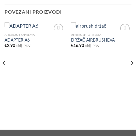
POVEZANI PROIZVODI
AIRBRUSH OPREMA
AIRBRUSH OPREMA
ADAPTER A6
DRŽAČ AIRBRUSHEVA
€
2.90
€
16.90
uklj. PDV
uklj. PDV
Add to
Add to
Wishlist
Wishlist