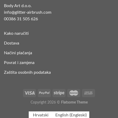
Body Art d.o.o.
info@glitter-airbrush.com
00386 31 505 626
Kako naručiti
Dostava
Načini plačanja
Povrat i zamjena
Zaštita osobnih podataka
Copyright 2026 ©
Flatsome Theme
Hrvatski
English
(
Engleski
)