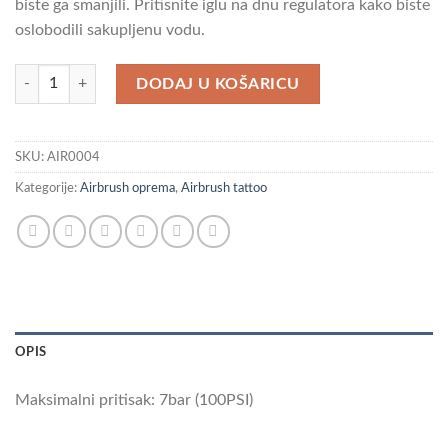
biste ga smanjili. Pritisnite iglu na dnu regulatora kako biste
oslobodili sakupljenu vodu.
REGULATOR PRITISKA količina
DODAJ U KOŠARICU
SKU:
AIR0004
Kategorije:
Airbrush oprema
,
Airbrush tattoo
OPIS
Maksimalni pritisak: 7bar (100PSI)