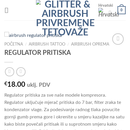
Skip
Hrvatski
0
to
content
POČETNA
/
AIRBRUSH TATTOO
/
AIRBRUSH OPREMA
REGULATOR PRITISKA
Add to
Wishlist
€
18.00
uklj. PDV
Regulator pritiska za sve naše modele kompresora.
Regulator uključuje mjerač pritiska do 7 bar, filter zraka te
kondenzator vlage. Za podesivanje radnog tlaka povucite
gornji gumb prema gore i okrenite u smjeru kazaljke na satu
kako biste povečali pritisak ili u suprotnom smjeru kako