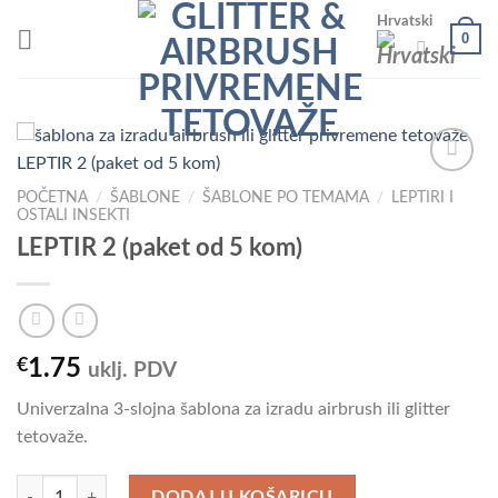
Skip
Hrvatski
0
to
content
POČETNA
/
ŠABLONE
/
ŠABLONE PO TEMAMA
/
LEPTIRI I
OSTALI INSEKTI
Add to
LEPTIR 2 (paket od 5 kom)
Wishlist
€
1.75
uklj. PDV
Univerzalna 3-slojna šablona za izradu airbrush ili glitter
tetovaže.
LEPTIR 2 (paket od 5 kom) količina
DODAJ U KOŠARICU