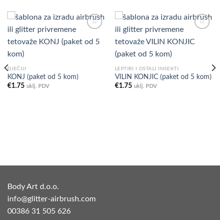
Add to
Add to
Wishlist
Wishlist
DJEČIJI
LEPTIRI I OSTALI INSEKTI
KONJ (paket od 5 kom)
VILIN KONJIC (paket od 5 kom)
€
1.75
€
1.75
uklj. PDV
uklj. PDV
Body Art d.o.o.
info@glitter-airbrush.com
00386 31 505 626