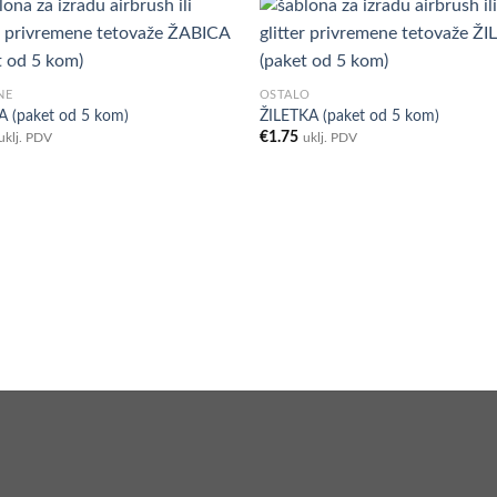
Add to
Ad
NE
OSTALO
Wishlist
Wis
 (paket od 5 kom)
ŽILETKA (paket od 5 kom)
€
1.75
uklj. PDV
uklj. PDV