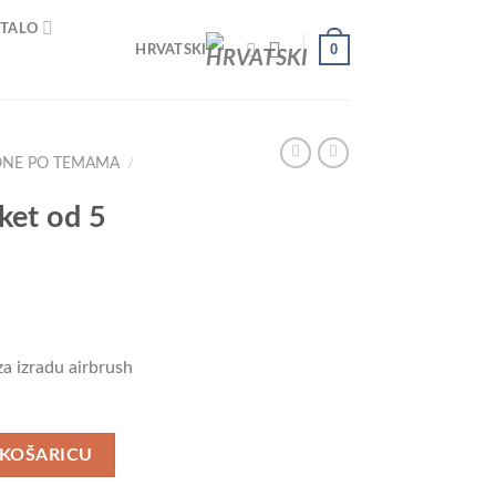
TALO
0
HRVATSKI
ONE PO TEMAMA
/
et od 5
za izradu airbrush
ičina
 KOŠARICU