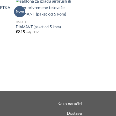
Novo
d to
Add to
OSTALO
hlist
Wishlist
DIAMANT (paket od 5 kom)
€
2.15
uklj. PDV
Kako naručiti
Dostava