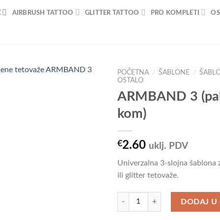
E
AIRBRUSH TATTOO
GLITTER TATTOO
PRO KOMPLETI
OS
POČETNA
/
ŠABLONE
/
ŠABL
OSTALO
ARMBAND 3 (pak
kom)
Add to
Wishlist
€
2.60
uklj. PDV
Univerzalna 3-slojna šablona 
ili glitter tetovaže.
ARMBAND 3 (paket od 5 kom) kol
DODAJ U