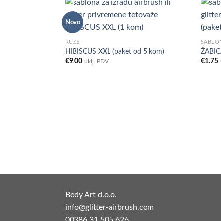
Novo
Add to
Add to
RUŽE
ŠABLO
Wishlist
Wishlist
HIBISCUS XXL (paket od 5 kom)
ŽABICA
€
9.00
€
1.75
uklj. PDV
)
Body Art d.o.o.
info@glitter-airbrush.com
00386 31 505 626