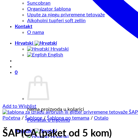
Suncobran
Organizator šablona
Upute za njegu privremene tetovaže
Alkoholni tupferi soft zellin
Kontakt
O nama
Hrvatski
Hrvatski
English
0
Add to Wishlist
Nema proizvoda u košarici
Početna
/
Šablone
/
Šablone po temama
/
Ostalo
Povratak u trgovinu
Hrvatski
ŠAPICA (paket od 5 kom)
Hrvatski