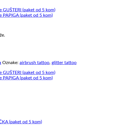
že.
a
Oznake:
airbrush tattoo
,
glitter tattoo