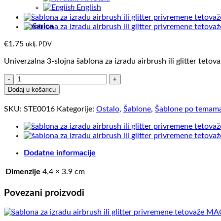
English
0
Košarica
€
1.75
uklj. PDV
Univerzalna 3-slojna šablona za izradu airbrush ili glitter tetova
ŠAPICA
(paket
Dodaj u košaricu
od
5
SKU:
STE0016
Kategorije:
Ostalo
,
Šablone
,
Šablone po temam
kom)
količina
Dodatne informacije
Dimenzije
4.4 × 3.9 cm
Povezani proizvodi