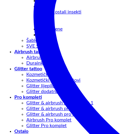
Crtiči
Ostalo
Leptiri I ostali insekti
Ptice
Srca
Vile I sirene
Dječiji
Šablone setovi
SVE ŠABLONE
Airbrush tattoo
Airbrush oprema
Duraink boje
Glitter tattoo
Kozmetički glitter
Kozmetički glitter – setovi
Glitter lijepilo
Glitter dodatna oprema
Pro kompleti
Glitter & airbrush pro komplet 1
Glitter & airbrush pro komplet 2
Glitter & airbrush pro komplet 3
Airbrush Pro komplet
Glitter Pro komplet
Ostalo