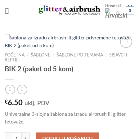
Skip
Hrvatski
0
to
content
POČETNA
/
ŠABLONE
/
ŠABLONE PO TEMAMA
/
SISAVCI I
REPTILI
Add to
BIK 2 (paket od 5 kom)
Wishlist
€
6.50
uklj. PDV
Univerzalna 3-slojna šablona za izradu airbrush ili glitter
tetovaže.
BIK 2 (paket od 5 kom) količina
DODAJ U KOŠARICU