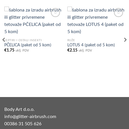
Add to
Add to
Wishlist
Wishlist
LEPTIRI I OSTALI INSEKTI
RUŽE
PČELICA (paket od 5 kom)
LOTUS 4 (paket od 5 kom)
€
1.75
€
2.15
uklj. PDV
uklj. PDV
Body Art d.o.o.
info@glitter-airbrush.com
00386 31 505 626