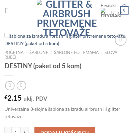
Skip
Hrvatski
0
to
content
POČETNA
/
ŠABLONE
/
ŠABLONE PO TEMAMA
/
SLOVA I
RIJEČI
Add to
DESTINY (paket od 5 kom)
Wishlist
€
2.15
uklj. PDV
Univerzalna 3-slojna šablona za izradu airbrush ili glitter
tetovaže.
DESTINY (paket od 5 kom) količina
DODAJ U KOŠARICU