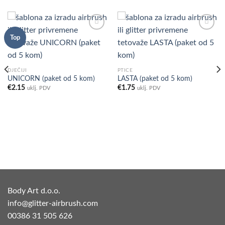
Top
Add to
Add to
Wishlist
Wishlist
DJEČIJI
PTICE
UNICORN (paket od 5 kom)
LASTA (paket od 5 kom)
€
2.15
€
1.75
uklj. PDV
uklj. PDV
Body Art d.o.o.
info@glitter-airbrush.com
00386 31 505 626