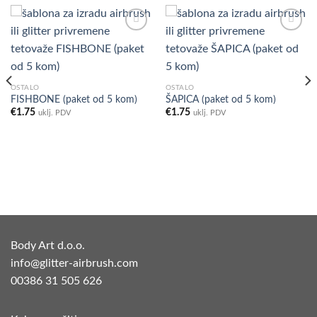
Add to
Add to
Wishlist
Wishlist
OSTALO
OSTALO
FISHBONE (paket od 5 kom)
ŠAPICA (paket od 5 kom)
€
1.75
€
1.75
uklj. PDV
uklj. PDV
Body Art d.o.o.
info@glitter-airbrush.com
00386 31 505 626