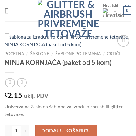
Skip
Hrvatski
0
to
content
POČETNA
/
ŠABLONE
/
ŠABLONE PO TEMAMA
/
CRTIČI
NINJA KORNJAČA (paket od 5 kom)
Add to
Wishlist
€
2.15
uklj. PDV
Univerzalna 3-slojna šablona za izradu airbrush ili glitter
tetovaže.
NINJA KORNJAČA (paket od 5 kom) količina
DODAJ U KOŠARICU