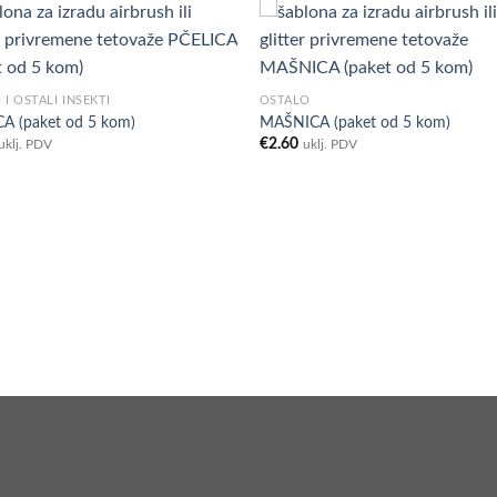
Add to
Ad
 I OSTALI INSEKTI
OSTALO
Wishlist
Wis
A (paket od 5 kom)
MAŠNICA (paket od 5 kom)
€
2.60
uklj. PDV
uklj. PDV