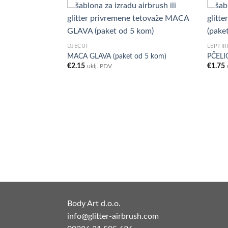
Add to
Add to
DJEČIJI
LEPTIRI
Wishlist
Wishlist
MACA GLAVA (paket od 5 kom)
PČELIC
€
2.15
€
1.75
uklj. PDV
om)
Body Art d.o.o.
info@glitter-airbrush.com