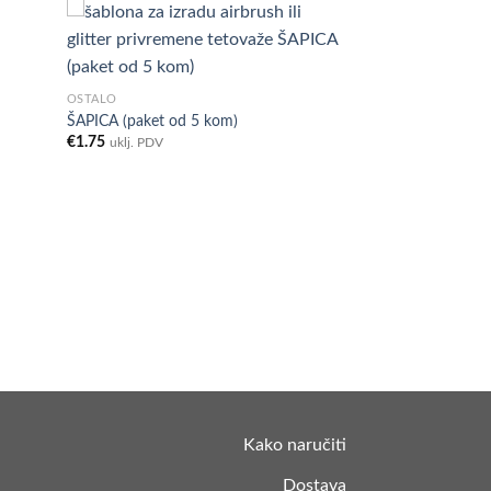
d to
Add to
OSTALO
hlist
Wishlist
ŠAPICA (paket od 5 kom)
€
1.75
uklj. PDV
Kako naručiti
Dostava