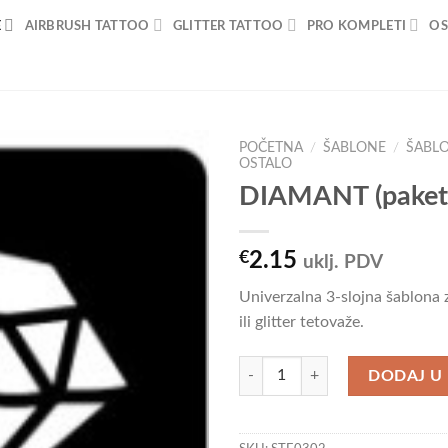
E
AIRBRUSH TATTOO
GLITTER TATTOO
PRO KOMPLETI
OS
POČETNA
/
ŠABLONE
/
ŠABL
OSTALO
DIAMANT (paket
Add to
Wishlist
€
2.15
uklj. PDV
Univerzalna 3-slojna šablona 
ili glitter tetovaže.
DIAMANT (paket od 5 kom) količi
DODAJ U