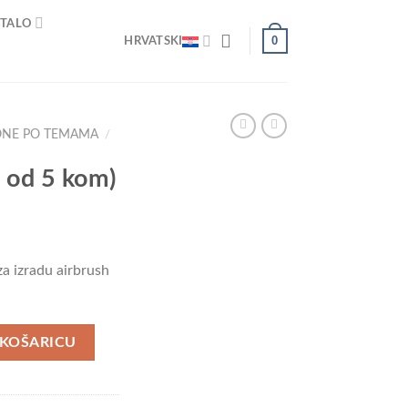
TALO
0
HRVATSKI
ONE PO TEMAMA
/
 od 5 kom)
za izradu airbrush
na
 KOŠARICU