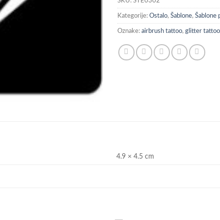
SKU:
STE0302
Kategorije:
Ostalo
,
Šablone
,
Šablone
Oznake:
airbrush tattoo
,
glitter tattoo
4.9 × 4.5 cm