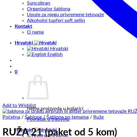
Suncobran
Organizator šablona
Upute za njegu privremene tetovaže
Alkoholni tupferi soft zellin
Kontakt
O nama
Hrvatski
Hrvatski
English
0
Add to Wishlist
Nema proizvoda u košarici
Početna
/
Šablone
/
Šablone po temama
/
Ruže
Povratak u trgovinu
Hrvatski
RUŽA 21 (paket od 5 kom)
Hrvatski