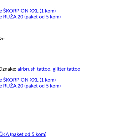
že.
Oznake:
airbrush tattoo
,
glitter tattoo