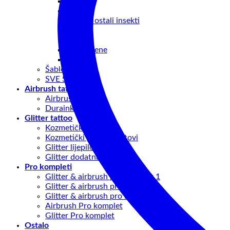
Crtiči
Ostalo
Leptiri I ostali insekti
Ptice
Srca
Vile I sirene
Dječiji
Šablone setovi
SVE ŠABLONE
Airbrush tattoo
Airbrush oprema
Duraink boje
Glitter tattoo
Kozmetički glitter
Kozmetički glitter – setovi
Glitter lijepilo
Glitter dodatna oprema
Pro kompleti
Glitter & airbrush pro komplet 1
Glitter & airbrush pro komplet 2
Glitter & airbrush pro komplet 3
Airbrush Pro komplet
Glitter Pro komplet
Ostalo