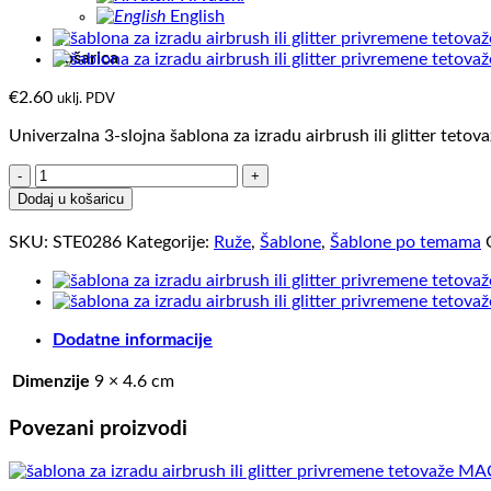
English
0
Košarica
€
2.60
uklj. PDV
Univerzalna 3-slojna šablona za izradu airbrush ili glitter tetova
RUŽA
21
Dodaj u košaricu
(paket
od
SKU:
STE0286
Kategorije:
Ruže
,
Šablone
,
Šablone po temama
5
kom)
količina
Dodatne informacije
Dimenzije
9 × 4.6 cm
Povezani proizvodi