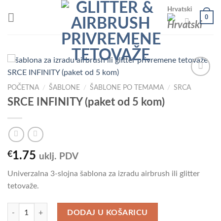
Skip
Hrvatski
0
to
content
POČETNA
/
ŠABLONE
/
ŠABLONE PO TEMAMA
/
SRCA
SRCE INFINITY (paket od 5 kom)
Add to
Wishlist
€
1.75
uklj. PDV
Univerzalna 3-slojna šablona za izradu airbrush ili glitter
tetovaže.
SRCE INFINITY (paket od 5 kom) količina
DODAJ U KOŠARICU