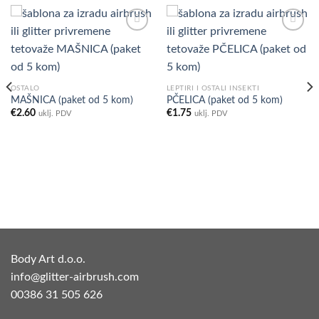
Add to
Add to
Wishlist
Wishlist
OSTALO
LEPTIRI I OSTALI INSEKTI
MAŠNICA (paket od 5 kom)
PČELICA (paket od 5 kom)
€
2.60
€
1.75
uklj. PDV
uklj. PDV
Body Art d.o.o.
info@glitter-airbrush.com
00386 31 505 626