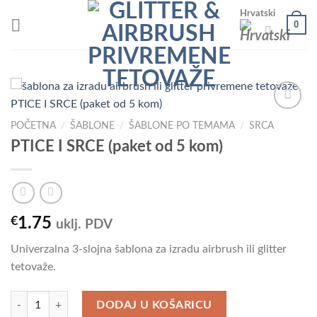
Skip
Hrvatski
0
to
content
POČETNA
/
ŠABLONE
/
ŠABLONE PO TEMAMA
/
SRCA
PTICE I SRCE (paket od 5 kom)
Add to
Wishlist
€
1.75
uklj. PDV
Univerzalna 3-slojna šablona za izradu airbrush ili glitter
tetovaže.
PTICE I SRCE (paket od 5 kom) količina
DODAJ U KOŠARICU