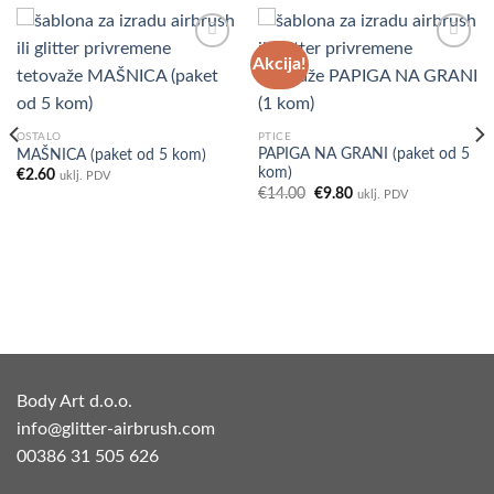
Akcija!
Add to
Add to
Wishlist
Wishlist
OSTALO
PTICE
PAPIGA NA GRANI (paket od 5
MAŠNICA (paket od 5 kom)
kom)
€
2.60
uklj. PDV
Izvorna
Trenutna
€
14.00
€
9.80
uklj. PDV
cijena
cijena
bila
je:
je:
€9.80.
€14.00.
Body Art d.o.o.
info@glitter-airbrush.com
00386 31 505 626